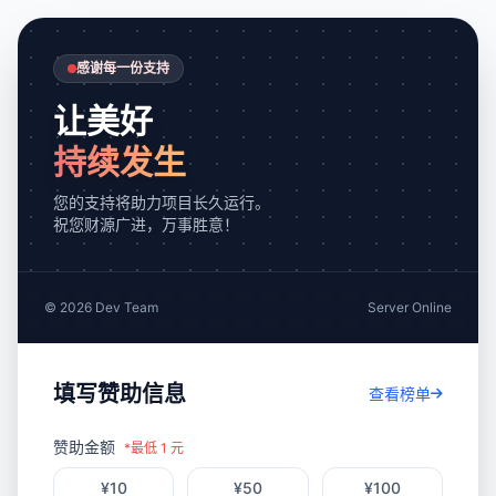
吉祥如意
好运连连
大吉大利
岁岁平安
心想事成
福气满满
大吉大利
吉祥如意
前程似锦
福气满满
感谢每一份支持
让美好
持续发生
您的支持将助力项目长久运行。
祝您财源广进，万事胜意！
© 2026 Dev Team
Server Online
填写赞助信息
查看榜单
赞助金额
*最低 1 元
¥10
¥50
¥100