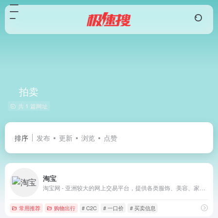
拍卖
共 1 篇网址
排序
发布
更新
浏览
点赞
淘宝
淘宝网 - 亚洲较大的网上交易平台，提供各类服饰、美容、家居、数码、话费/点卡充值… 数亿优质商品，同时提供担保交易(先收货后付款)等安全交易保障服务，并由商家提供退货承诺、破损补寄等消费者保障服务，让你安心享受网上购物乐趣！
常用推荐
购物出行
# C2C
# 一口价
# 买卖信息