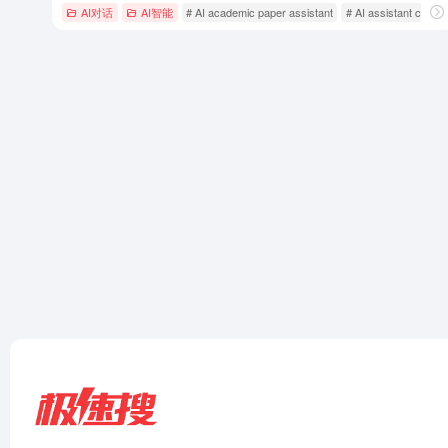
AI对话
AI智能
# AI academic paper assistant
# AI assistant chat