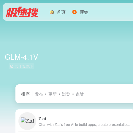
首页
便签
GLM-4.1V
共 1 篇网址
排序
发布
更新
浏览
点赞
Z.ai
Chat with Z.ai's free AI to build apps, create presentations, and write professionally. Fast, smart, and reliable, powered by GLM-4.6.