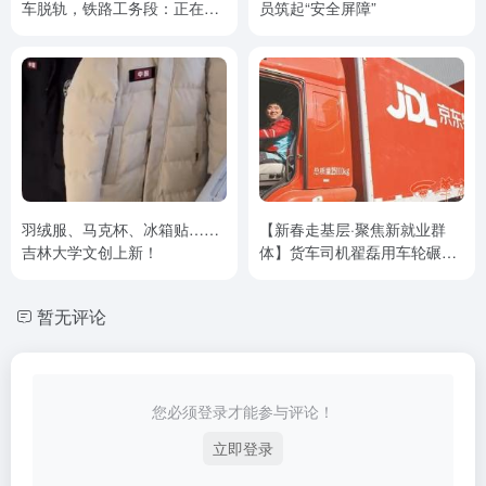
车脱轨，铁路工务段：正在处
员筑起“安全屏障”
理，没有人员伤亡，铁路已清
理
羽绒服、马克杯、冰箱贴……
【新春走基层·聚焦新就业群
吉林大学文创上新！
体】货车司机翟磊用车轮碾出
幸福生活 跑车14年等于绕行地
球150圈
暂无评论
您必须登录才能参与评论！
立即登录