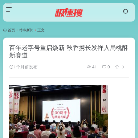
首页
•
时事新闻
•
正文
百年老字号重启焕新 秋香携长发祥入局桃酥
新赛道
1个月前发布
41
0
0