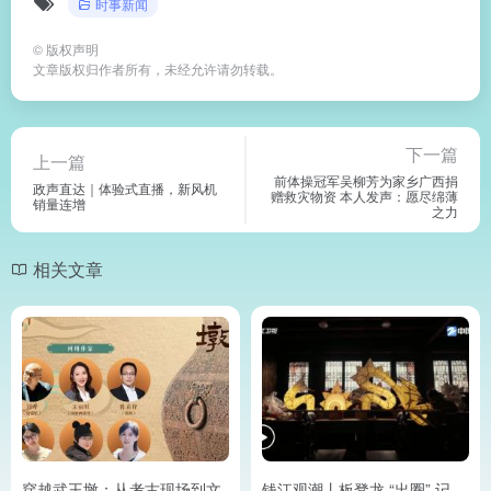
时事新闻
©
版权声明
文章版权归作者所有，未经允许请勿转载。
下一篇
上一篇
前体操冠军吴柳芳为家乡广西捐
政声直达｜体验式直播，新风机
赠救灾物资 本人发声：愿尽绵薄
销量连增
之力
相关文章
穿越武王墩：从考古现场到文
钱江观潮丨板凳龙 “出圈” 记