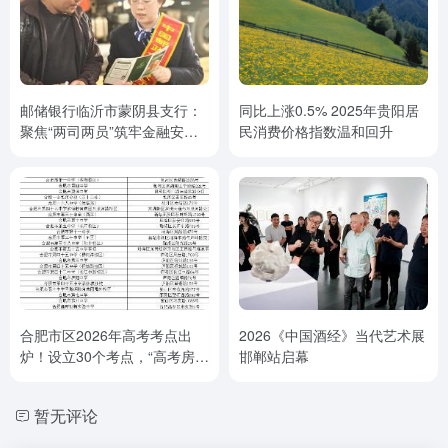
邮储银行临沂市蒙阴县支行：
同比上涨0.5% 2025年贵阳居
聚焦“两司两员”筑牢金融安全
民消费价格指数温和回升
防线
合肥市区2026年高考考点出
2026《中国酒经》当代艺术展
炉！设立30个考点，“高考房”
邯郸站启幕
预订火热
暂无评论