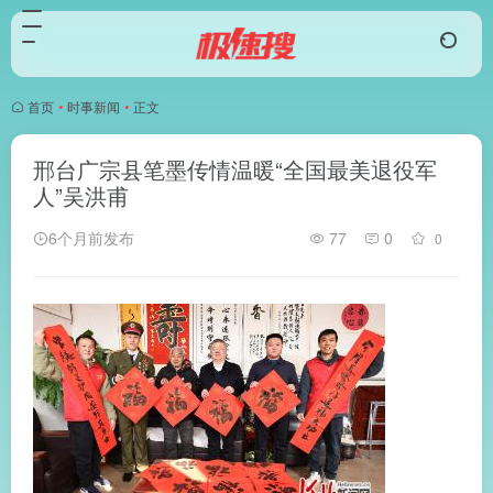
首页
•
时事新闻
•
正文
邢台广宗县笔墨传情温暖“全国最美退役军
人”吴洪甫
6个月前发布
77
0
0