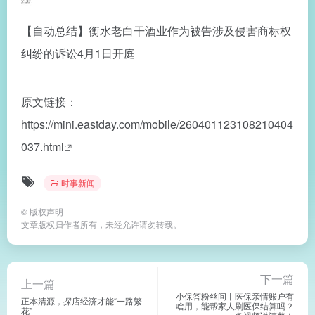
【自动总结】衡水老白干酒业作为被告涉及侵害商标权
纠纷的诉讼4月1日开庭
原文链接：
https://mini.eastday.com/mobile/260401123108210404
037.html
时事新闻
©
版权声明
文章版权归作者所有，未经允许请勿转载。
下一篇
上一篇
小保答粉丝问丨医保亲情账户有
正本清源，探店经济才能“一路繁
啥用，能帮家人刷医保结算吗？
花”