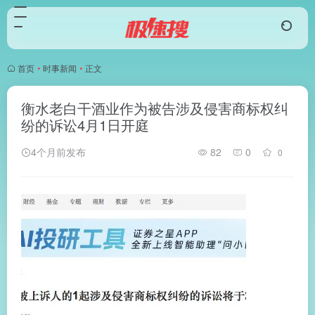
首页
•
时事新闻
•
正文
衡水老白干酒业作为被告涉及侵害商标权纠
纷的诉讼4月1日开庭
4个月前发布
82
0
0