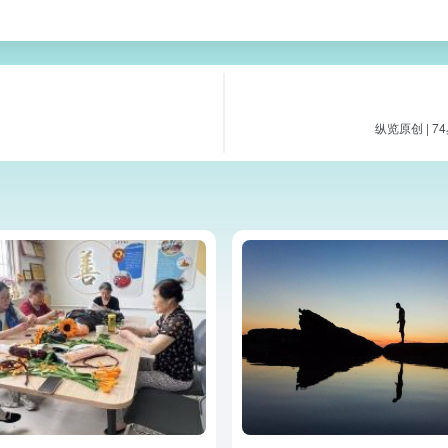
纵览原创 |