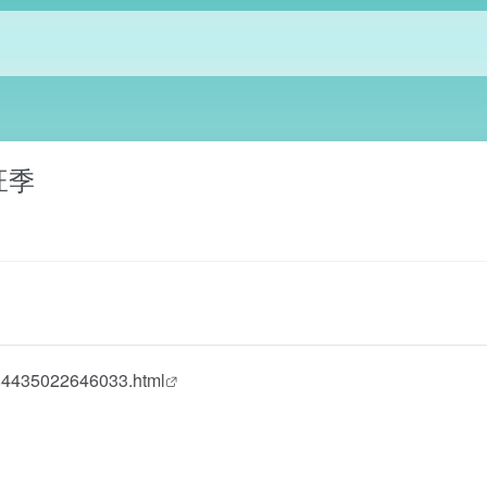
旺季
184435022646033.html