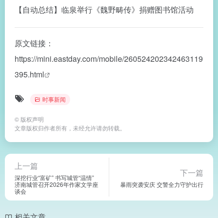
【自动总结】临泉举行《魏野畴传》捐赠图书馆活动
原文链接：
https://mini.eastday.com/mobile/260524202342463119
395.html
时事新闻
©
版权声明
文章版权归作者所有，未经允许请勿转载。
上一篇
下一篇
深挖行业“富矿” 书写城管“温情”
济南城管召开2026年作家文学座
暴雨突袭安庆 交警全力守护出行
谈会
相关文章