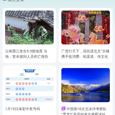
云南墨江发生5.0级地震 当
广货行天下，花街进北京”京穗
地：暂未接到人员伤亡报告
携手促消费、拓渠道、传文化
1月15日体彩中奖号码
中国第16次北冰洋考察队
新
“雪龙2”号开始本次考察冰站调