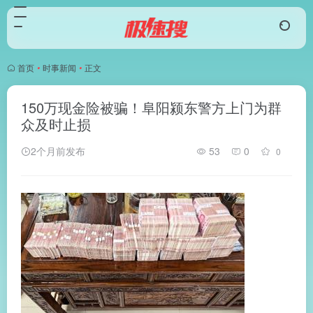
首页
•
时事新闻
•
正文
150万现金险被骗！阜阳颍东警方上门为群
众及时止损
2个月前发布
53
0
0