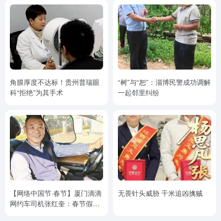
角膜厚度不达标！贵州普瑞眼
“树”与“恕”：淄博民警成功调解
科“拒绝”为其手术
一起邻里纠纷
【网络中国节·春节】厦门滴滴
无畏针头威胁 千米追凶擒贼
网约车司机张红奎：春节假期
不休假 让市民和游客安全抵达