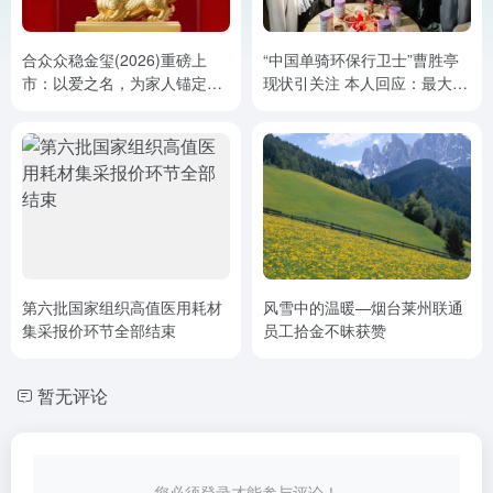
合众众稳金玺(2026)重磅上
“中国单骑环保行卫士”曹胜亭
市：以爱之名，为家人锚定一
现状引关注 本人回应：最大心
生的安稳与富足
愿仍是“将环保宣传到底”
第六批国家组织高值医用耗材
风雪中的温暖—烟台莱州联通
集采报价环节全部结束
员工拾金不昧获赞
暂无评论
您必须登录才能参与评论！