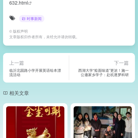
632.html
时事新闻
©
版权声明
文章版权归作者所有，未经允许请勿转载。
上一篇
下一篇
临沂北园路小学开展英语绘本漂
西湖大学“烩面味道”更浓！施一
流活动
公邀家乡学子：赴杭逐梦科研
相关文章