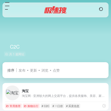
C2C
共 1 篇网址
排序
发布
更新
浏览
点赞
淘宝
淘宝网 - 亚洲较大的网上交易平台，提供各类服饰、美容、家居、数码、话费/点卡充值… 数亿优质商品，同时提供担保交易(先收货后付款)等安全交易保障服务，并由商家提供退货承诺、破损补寄等消费者保障服务，让你安心享受网上购物乐趣！
常用推荐
购物出行
# C2C
# 一口价
# 买卖信息