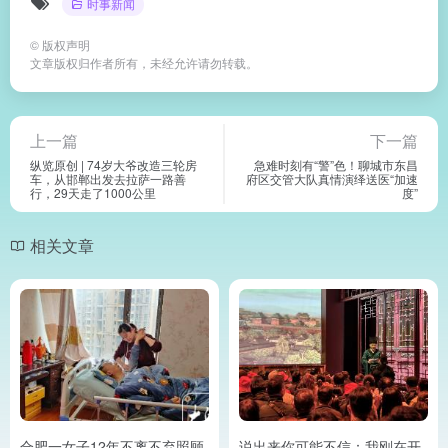
时事新闻
©
版权声明
文章版权归作者所有，未经允许请勿转载。
上一篇
下一篇
纵览原创 | 74岁大爷改造三轮房
急难时刻有“警”色！聊城市东昌
车，从邯郸出发去拉萨一路善
府区交管大队真情演绎送医“加速
行，29天走了1000公里
度”
相关文章
合肥一女子12年不离不弃照顾
说出来你可能不信：我刚在开