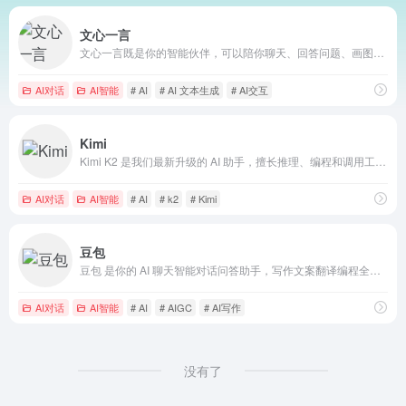
文心一言
文心一言既是你的智能伙伴，可以陪你聊天、回答问题、画图识图；也是你的AI助手，可以提供灵感、撰写文案、阅读文档、智能翻译，帮你高效完成工作和学习任务。
AI对话
AI智能
# AI
# AI 文本生成
# AI交互
Kimi
Kimi K2 是我们最新升级的 AI 助手，擅长推理、编程和调用工具，帮助你高效解决复杂问题。无论是工作、学习还是创作，都可以试试用 Kimi K2 来完成。
AI对话
AI智能
# AI
# k2
# Kimi
豆包
豆包 是你的 AI 聊天智能对话问答助手，写作文案翻译编程全能工具。豆包为你答疑解惑，提供灵感，辅助创作，也可以和你畅聊任何你感兴趣的话题。
AI对话
AI智能
# AI
# AIGC
# AI写作
没有了