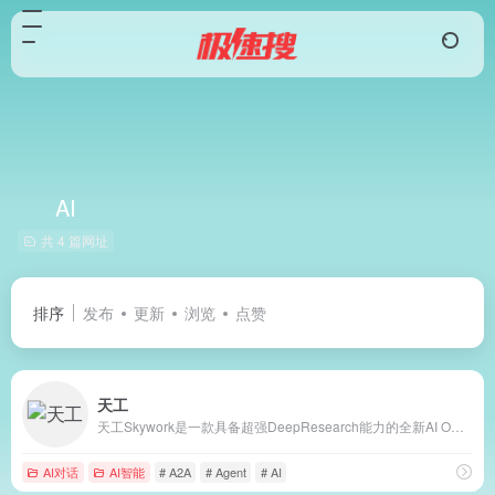
AI
共 4 篇网址
排序
发布
更新
浏览
点赞
天工
天工Skywork是一款具备超强DeepResearch能力的全新AI Office智能体，通过3个专家agent和1个通用agent，让AI深度研究，一键生成AI文档、AI PPT、AI表格，高效应对各类办公、学习场景；也支持网页html、图像、视频、有声书、绘本等多种形式的创意内容创作，激发无限灵感。 天工Skywork融合先进的多模态理解与深度检索分析技术，一问即得科研级、专业级、咨询级的高质量结果，帮助你摆脱繁琐事务，显著提升效率。 无论你是职场白领、科研人员、大学生、研究生，还是自媒体KOL，天工Skywork都将是你值得信赖的智能伙伴，助你专注思考、释放创造力。
AI对话
AI智能
# A2A
# Agent
# AI