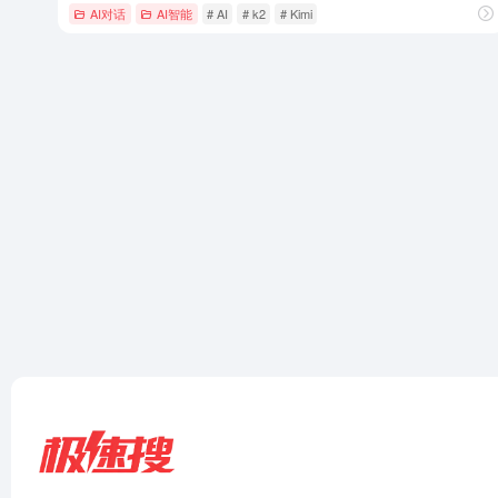
AI对话
AI智能
# AI
# k2
# Kimi