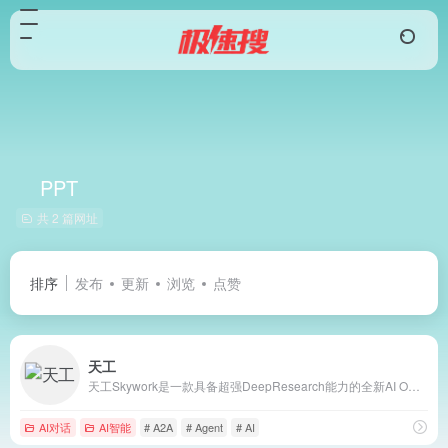
PPT
共 2 篇网址
排序
发布
更新
浏览
点赞
天工
天工Skywork是一款具备超强DeepResearch能力的全新AI Office智能体，通过3个专家agent和1个通用agent，让AI深度研究，一键生成AI文档、AI PPT、AI表格，高效应对各类办公、学习场景；也支持网页html、图像、视频、有声书、绘本等多种形式的创意内容创作，激发无限灵感。 天工Skywork融合先进的多模态理解与深度检索分析技术，一问即得科研级、专业级、咨询级的高质量结果，帮助你摆脱繁琐事务，显著提升效率。 无论你是职场白领、科研人员、大学生、研究生，还是自媒体KOL，天工Skywork都将是你值得信赖的智能伙伴，助你专注思考、释放创造力。
AI对话
AI智能
# A2A
# Agent
# AI