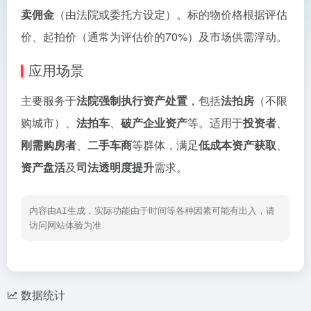
卖佣金
（由法院或委托方设定）。标的物价格根据评估
价、起拍价（通常为评估价的70%）及市场供需浮动。
应用场景
主要服务于
法院强制执行资产处置
，包括
法拍房
（不限
购城市）、
法拍车
、
破产企业资产
等。适用于
投资者
、
刚需购房者
、
二手车商
等群体，满足
低成本资产获取
、
资产盘活
及
司法透明度提升
需求。
内容由AI生成，实际功能由于时间等各种因素可能有出入，请
访问网站体验为准
数据统计