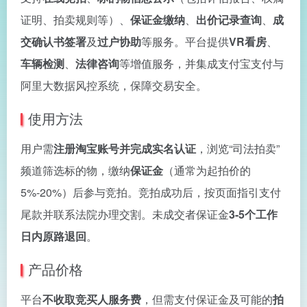
证明、拍卖规则等）、
保证金缴纳
、
出价记录查询
、
成
交确认书签署
及
过户协助
等服务。平台提供
VR看房
、
车辆检测
、
法律咨询
等增值服务，并集成支付宝支付与
阿里大数据风控系统，保障交易安全。
使用方法
用户需
注册淘宝账号并完成实名认证
，浏览“司法拍卖”
频道筛选标的物，缴纳
保证金
（通常为起拍价的
5%-20%）后参与竞拍。竞拍成功后，按页面指引支付
尾款并联系法院办理交割。未成交者保证金
3-5个工作
日内原路退回
。
产品价格
平台
不收取竞买人服务费
，但需支付保证金及可能的
拍