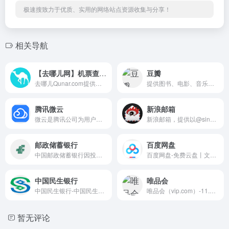
极速搜致力于优质、实用的网络站点资源收集与分享！
相关导航
【去哪儿网】机票查询预订，酒店预订，旅游团购，度假搜索，门票预订
豆瓣
去哪儿Qunar.com提供机票,飞机票,特价机票,打折机票的查询预订；99元春秋航空特惠折扣机票，百元南航、海航惊喜特价机票任您挑选,国航、深航1折特价机票和折扣机票一网打尽，更多打折机票尽在Qunar.com。实时提供上百家旅游预订网站机票报价和航空公司直销机票价格，为您找到最实惠的飞机票信息,是你查询特价机票和机票预订的最佳途径。
提供图书、电影、音乐唱片的推荐、评论和价格比较，以及城市独特的文化生活。
腾讯微云
新浪邮箱
微云是腾讯公司为用户精心打造的一项智能云服务, 您可以通过微云方便地在手机和电脑之间同步文件、推送照片和传输数据。
新浪邮箱，提供以@sina.com和@sina.cn为后缀的免费邮箱。2G超大附件和50M普通附件，容量5G至无限大，整合新浪微博应用，支持客户端收发，更加安全，更少垃圾邮件。
邮政储蓄银行
百度网盘
中国邮政储蓄银行因投资市场环境变化，自2023年2月10日起...
百度网盘-免费云盘丨文件共享软件丨超大容量丨存储安全
中国民生银行
唯品会
中国民生银行-中国民生银行
唯品会（vip.com）-11.11特卖狂欢节
暂无评论